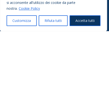
si acconsente all'utilizzo dei cookie da parte
nostra.
Cookie Policy
Scegli un orario
Customizza
Rifiuta tutti
Accetta tutti
Ho letto e accettato la
Privacy Policy
*
PAGINE
Homepage
Servizi